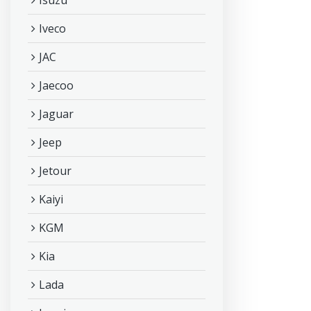
Isuzu
Iveco
JAC
Jaecoo
Jaguar
Jeep
Jetour
Kaiyi
KGM
Kia
Lada