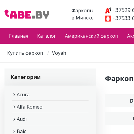
+37529 
Фаркопы
в Минске
+37533 
Главная
Каталог
Американский фаркоп
Ак
Купить фаркоп
Voyah
Категории
Фаркоп
Acura
D
Alfa Romeo
Audi
Baic