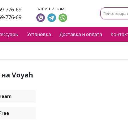
напиши нам:
69-776-69
69-776-69
сессуары
Установка
Доставка и оплата
Контак
 на Voyah
ream
Free