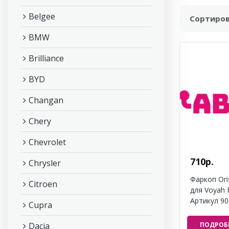
Belgee
Сортиров
BMW
Brilliance
BYD
Changan
Chery
Chevrolet
710р.
Chrysler
Фаркоп Ori
Citroen
для Voyah 
Артикул 90
Cupra
Dacia
ПОДРОБ