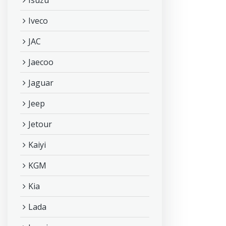
Isuzu
Iveco
JAC
Jaecoo
Jaguar
Jeep
Jetour
Kaiyi
KGM
Kia
Lada