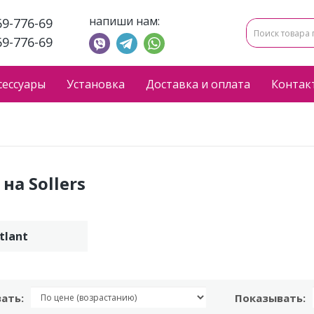
напиши нам:
69-776-69
69-776-69
сессуары
Установка
Доставка и оплата
Контак
на Sollers
tlant
ать:
Показывать: