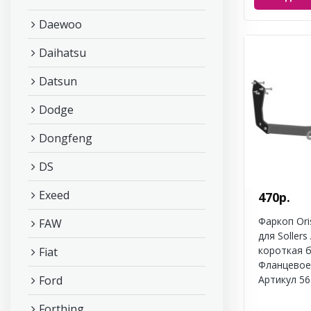
Daewoo
Daihatsu
Datsun
Dodge
Dongfeng
DS
Exeed
470р.
Фаркоп Ori
FAW
для Sollers 
короткая б
Fiat
Фланцевое
Ford
Артикул 56
Forthing