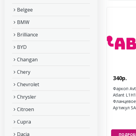
Belgee
BMW
Brilliance
BYD
Changan
Chery
340р.
Chevrolet
Фаркоп Avt
Atlant L1H1
Chrysler
Фланцевое
Артикул SA
Citroen
Cupra
Dacia
ПОДРОБ