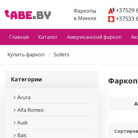
+37529 
Фаркопы
в Минске
+37533 
Главная
Каталог
Американский фаркоп
Ак
Купить фаркоп
Sollers
Категории
Фаркоп 
Acura
A
Alfa Romeo
Audi
Сортиров
Baic