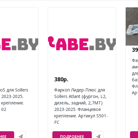
39
Фа
ам
для
380р.
ба
Фл
oS для Sollers
Фаркоп Лидер-Плюс для
Ар
 2023-2025.
Sollers Atlant (фургон, L2,
 крепление.
дизель, задний, 2,7МТ)
 02
2023-2025. Фланцевое
крепление. Артикул S501-
FC
НЕЕ
ПОДРОБНЕЕ