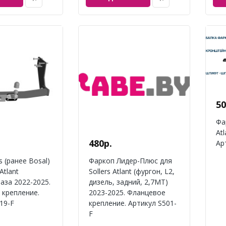
50
Фа
At
480р.
Ар
s (ранее Bosal)
Фаркоп Лидер-Плюс для
Atlant
Sollers Atlant (фургон, L2,
аза 2022-2025.
дизель, задний, 2,7МТ)
 крепление.
2023-2025. Фланцевое
19-F
крепление. Артикул S501-
F