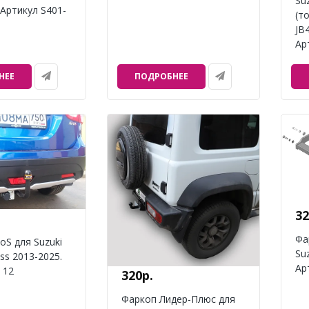
Suz
 Артикул S401-
(т
JB
Ар
НЕЕ
ПОДРОБНЕЕ
32
Фа
oS для Suzuki
Suz
oss 2013-2025.
Ар
 12
320р.
Фаркоп Лидер-Плюс для