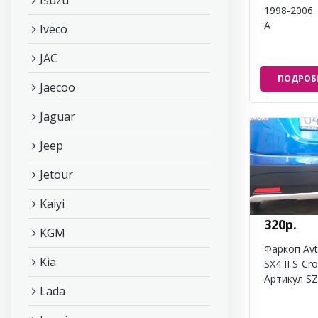
Isuzu
1998-2006.
A
Iveco
JAC
ПОДРОБ
Jaecoo
Jaguar
Jeep
Jetour
Kaiyi
320р.
KGM
Фаркоп Avt
Kia
SX4 II S-Cr
Артикул SZ
Lada