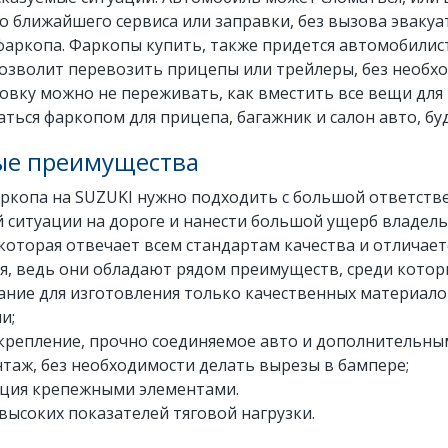
о ближайшего сервиса или заправки, без вызова эвакуа
аркопа. Фаркопы купить, также придется автомобилис
позволит перевозить прицепы или трейлеры, без необ
овку можно не переживать, как вместить все вещи для 
ться фаркопом для прицепа, багажник и салон авто, бу
ые преимущества
аркопа на SUZUKI нужно подходить с большой ответств
 ситуации на дороге и нанести большой ущерб владель
которая отвечает всем стандартам качества и отличае
я, ведь они обладают рядом преимуществ, среди котор
ание для изготовления только качественных материало
и;
 крепление, прочно соединяемое авто и дополнительны
нтаж, без необходимости делать вырезы в бампере;
ация крепежными элементами.
высоких показателей тяговой нагрузки.