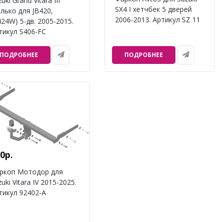
uki Grand Vitara III
SX4 I хетчбек 5 дверей
олько для JB420,
2006-2013. Артикул SZ 11
424W) 5-дв. 2005-2015.
тикул S406-FC
ПОДРОБНЕЕ
ПОДРОБНЕЕ
0р.
ркоп Мотодор для
uki Vitara IV 2015-2025.
тикул 92402-A