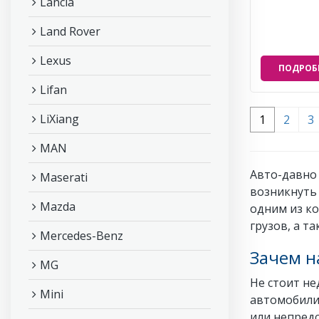
Lancia
Land Rover
Lexus
ПОДРОБ
Lifan
LiXiang
1
2
3
MAN
Авто-давно 
Maserati
возникнуть
Mazda
одним из к
грузов, а т
Mercedes-Benz
Зачем н
MG
Не стоит не
Mini
автомобилис
или непредс