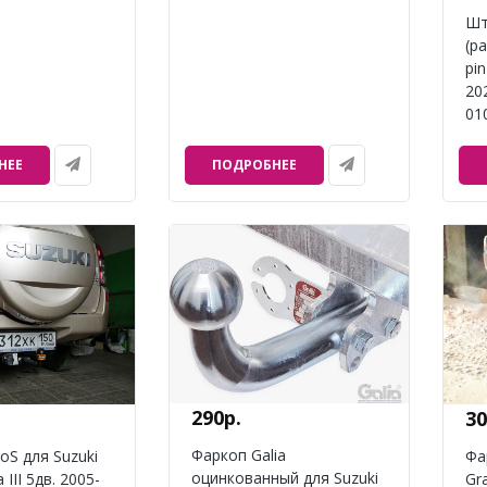
Шт
(р
pin
20
01
НЕЕ
ПОДРОБНЕЕ
290р.
30
Фаркоп Galia
oS для Suzuki
Фа
оцинкованный для Suzuki
 III 5дв. 2005-
Gra