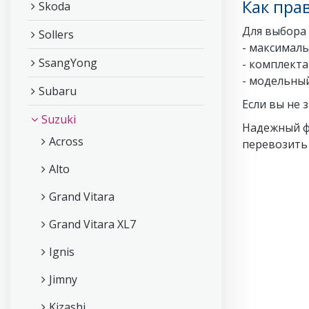
Как пра
Skoda
Для выбора
Sollers
- максималь
SsangYong
- комплекта
- модельный
Subaru
Если вы не 
Suzuki
Надежный фа
Across
перевозить
Alto
Grand Vitara
Grand Vitara XL7
Ignis
Jimny
Kizashi