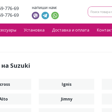
напиши нам:
69-776-69
69-776-69
сессуары
Установка
Доставка и оплата
Контак
на Suzuki
cross
Ignis
Alto
Jimny