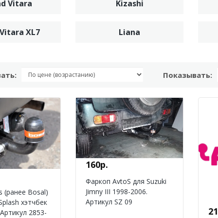
d Vitara
Kizashi
Vitara XL7
Liana
ать:
Показывать:
160р.
Фаркоп AvtoS для Suzuki
Jimny III 1998-2006.
s (ранее Bosal)
Артикул SZ 09
 Splash хэтчбек
21
 Артикул 2853-