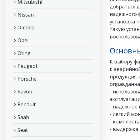
Mitsubishi
добраться д
надежного ф
Nissan
установка 
Omoda
такую устан
воспользова
Opel
Основн
Oting
К выбору ф
Peugeot
к аварийной
продукция, 
Porsche
оправданна
Ravon
- использов
эксплуатаци
Renault
- надежное
- легкий мо
Saab
- комплект
- выдержка 
Seat