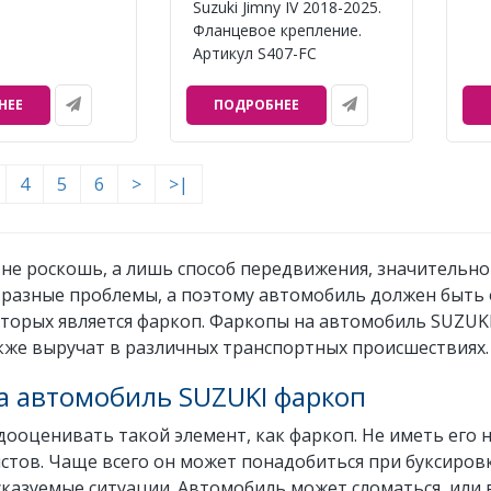
Suzuki Jimny IV 2018-2025.
Фланцевое крепление.
Артикул S407-FC
НЕЕ
ПОДРОБНЕЕ
4
5
6
>
>|
не роскошь, а лишь способ передвижения, значительно
 разные проблемы, а поэтому автомобиль должен быт
оторых является фаркоп. Фаркопы на автомобиль SUZU
акже выручат в различных транспортных происшествиях.
а автомобиль SUZUKI фаркоп
дооценивать такой элемент, как фаркоп. Не иметь его 
тов. Чаще всего он может понадобиться при буксировк
казуемые ситуации. Автомобиль может сломаться, или 