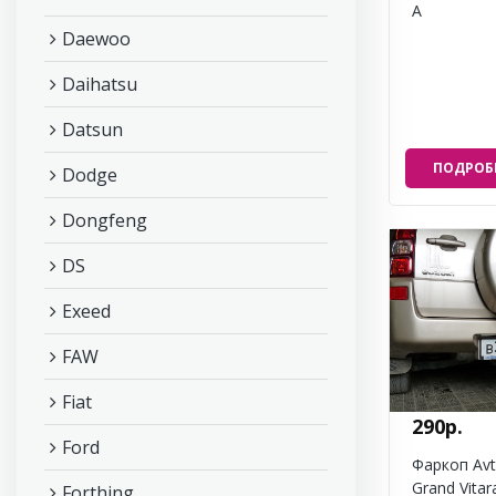
A
Daewoo
Daihatsu
Datsun
ПОДРОБ
Dodge
Dongfeng
DS
Exeed
FAW
Fiat
290р.
Ford
Фаркоп Avt
Grand Vitara
Forthing