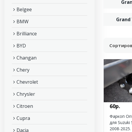
Gran
Belgee
Grand 
BMW
Brilliance
BYD
Сортиров
Changan
Chery
Chevrolet
Chrysler
60р.
Citroen
Фаркоп Ori
Cupra
для Suzuki
2008-2025.
Dacia