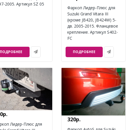
97-2005. Артикул SZ 05
Фаркоп Лидер-Плюс для
Suzuki Grand Vitara III
(кроме JB420, JB424W) 5-
дв. 2005-2015. Фланцевое
крепление. Артикул S402-
FC
ПОДРОБНЕЕ
ПОДРОБНЕЕ
0р.
320р.
ркоп Лидер-Плюс для
Фаркоп AvtoS для Suzuki