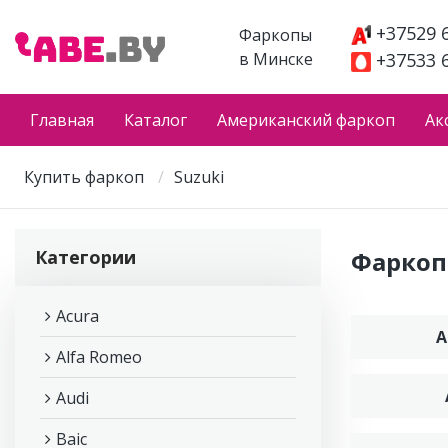
+37529 
Фаркопы
в Минске
+37533 
Главная
Каталог
Американский фаркоп
Ак
Купить фаркоп
Suzuki
Категории
Фаркоп 
Acura
A
Alfa Romeo
Audi
Baic