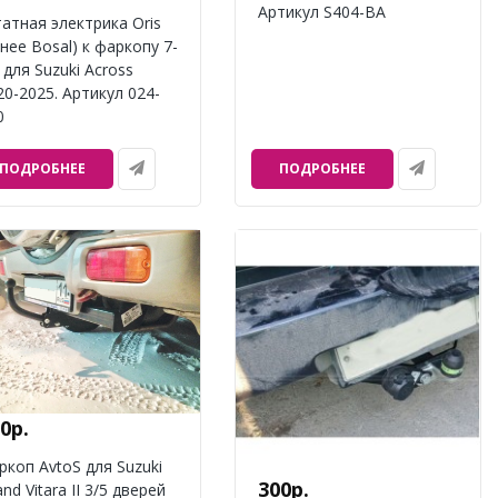
Артикул S404-BA
атная электрика Oris
анее Bosal) к фаркопу 7-
 для Suzuki Across
20-2025. Артикул 024-
0
ПОДРОБНЕЕ
ПОДРОБНЕЕ
0р.
ркоп AvtoS для Suzuki
300р.
nd Vitara II 3/5 дверей