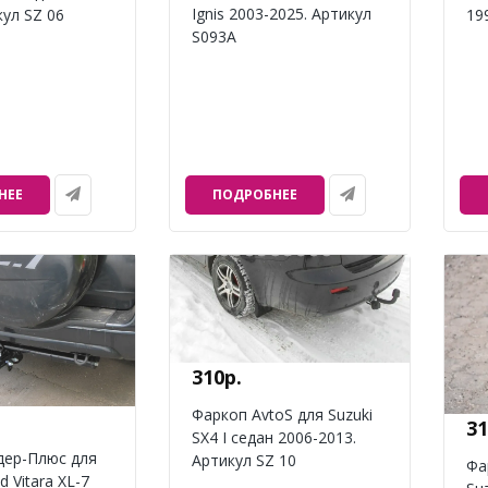
Ignis 2003-2025. Артикул
кул SZ 06
19
S093A
НЕЕ
ПОДРОБНЕЕ
310р.
Фаркоп AvtoS для Suzuki
31
SX4 I седан 2006-2013.
дер-Плюс для
Артикул SZ 10
Фа
d Vitara XL-7