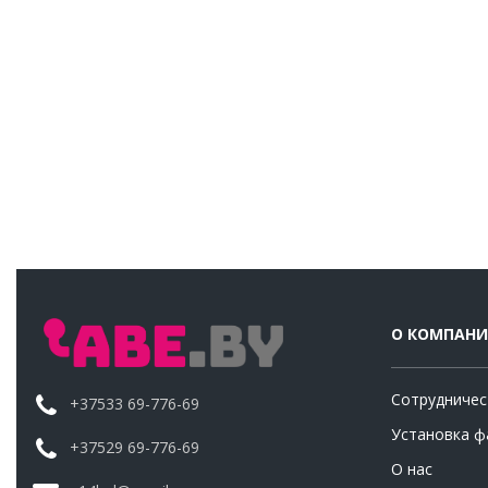
О КОМПАН
Сотрудничес
+37533 69-776-69
Установка ф
+37529 69-776-69
О нас