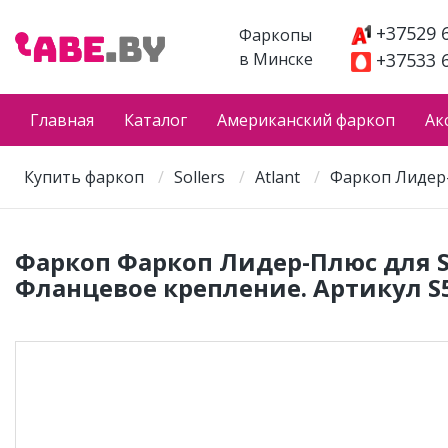
+37529 
Фаркопы
в Минске
+37533 
Главная
Каталог
Американский фаркоп
Ак
Купить фаркоп
Sollers
Atlant
Фаркоп Лидер-П
Фаркоп Фаркоп Лидер-Плюс для Soll
Фланцевое крепление. Артикул S