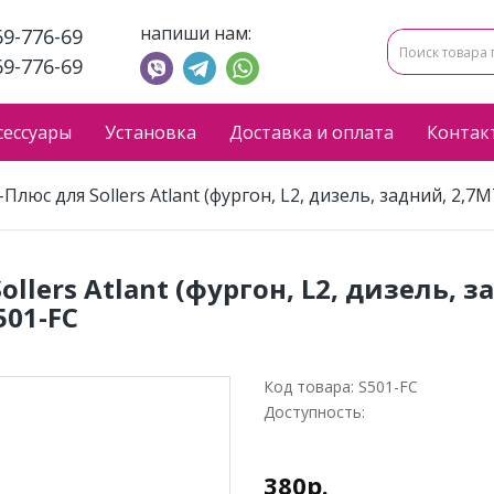
напиши нам:
69-776-69
69-776-69
сессуары
Установка
Доставка и оплата
Контак
люс для Sollers Atlant (фургон, L2, дизель, задний, 2,7
ers Atlant (фургон, L2, дизель, за
501-FC
Код товара:
S501-FC
Доступность:
380р.