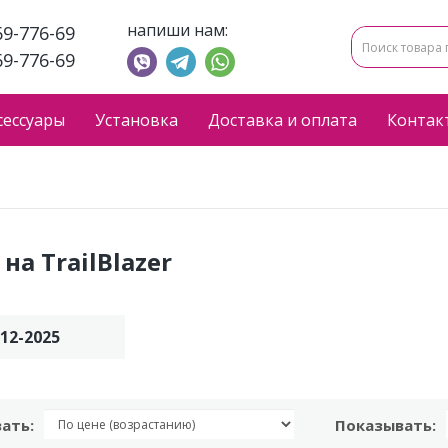
напиши нам:
69-776-69
69-776-69
сессуары
Установка
Доставка и оплата
Контак
на TrailBlazer
012-2025
ать:
Показывать: