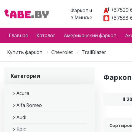
+37529 
Фаркопы
в Минске
+37533 
Главная
Каталог
Американский фаркоп
Ак
Купить фаркоп
Chevrolet
TrailBlazer
Категории
Фаркоп 
Acura
II 2
Alfa Romeo
Audi
Сортиров
Baic