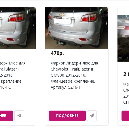
470р.
дер-Плюс для
Фаркоп Лидер-Плюс для
ailBlazer II
Chevrolet TrailBlazer II
2 
2-2016.
GM800 2012-2016.
 крепление.
Фланцевое крепление.
Фа
16-FC
Артикул C216-F
Che
20
CH
НЕЕ
ПОДРОБНЕЕ