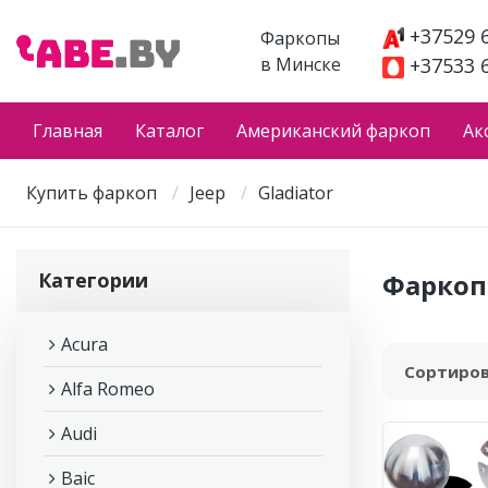
+37529 
Фаркопы
в Минске
+37533 
Главная
Каталог
Американский фаркоп
Ак
Купить фаркоп
Jeep
Gladiator
Категории
Фаркоп 
Acura
Сортиров
Alfa Romeo
Audi
Baic