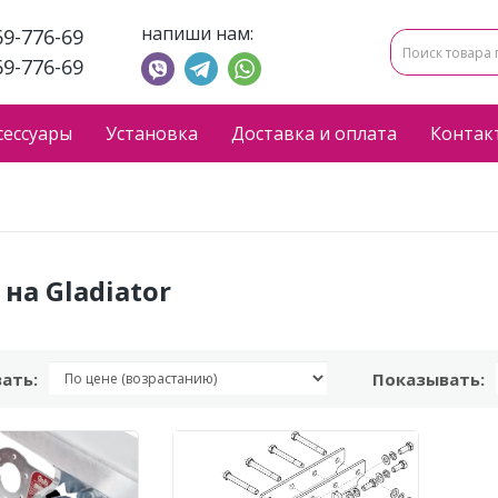
напиши нам:
69-776-69
69-776-69
сессуары
Установка
Доставка и оплата
Контак
на Gladiator
ать:
Показывать: