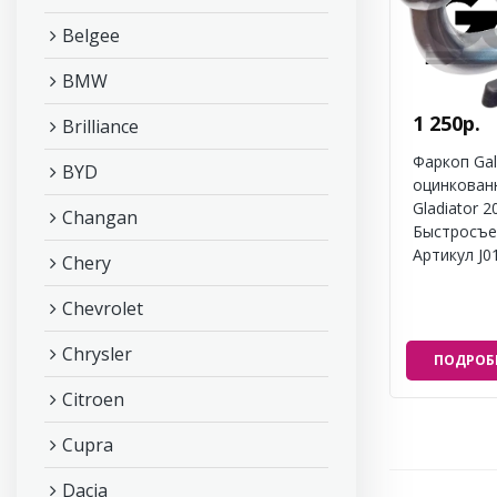
Belgee
BMW
1 250р.
Brilliance
Фаркоп Gal
BYD
оцинкованн
Gladiator 2
Changan
Быстросъе
Артикул J0
Chery
Chevrolet
Chrysler
ПОДРОБ
Citroen
Cupra
Dacia