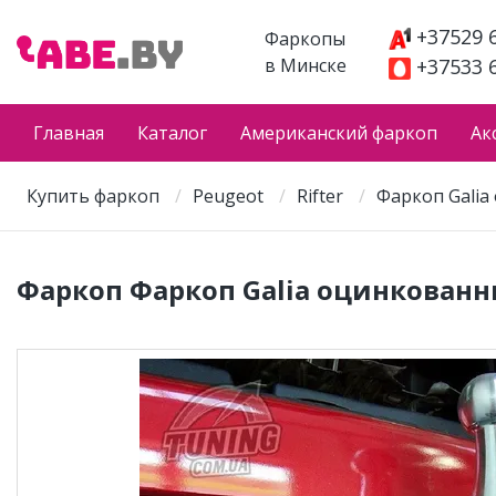
+37529 
Фаркопы
в Минске
+37533 
Главная
Каталог
Американский фаркоп
Ак
Купить фаркоп
Peugeot
Rifter
Фаркоп Galia 
Фаркоп Фаркоп Galia оцинкованный