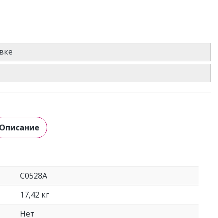
вке
Описание
C0528A
17,42 кг
Нет