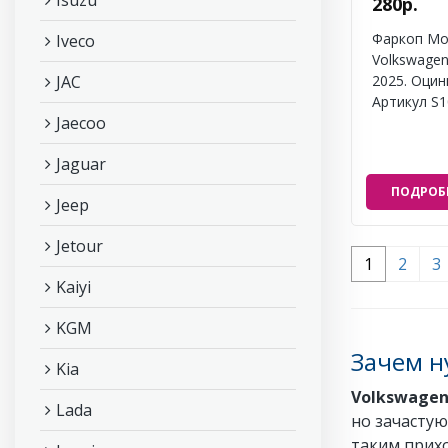
Isuzu
280р.
Фаркоп Мо
Iveco
Volkswagen
2025. Оцин
JAC
Артикул S
Jaecoo
Jaguar
ПОДРОБ
Jeep
Jetour
1
2
3
Kaiyi
KGM
Зачем н
Kia
Volkswagen
Lada
но зачастую
таким прихо