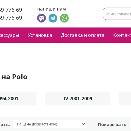
напиши нам:
69-776-69
69-776-69
сессуары
Установка
Доставка и оплата
Контак
на Polo
1994-2001
IV 2001-2009
ать:
Показывать: