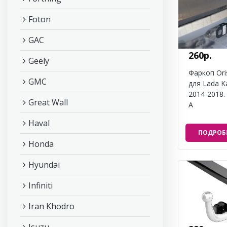
Foton
GAC
260р.
Geely
Фаркоп Ori
GMC
для Lada Ka
2014-2018.
Great Wall
A
Haval
ПОДРОБ
Honda
Hyundai
Infiniti
Iran Khodro