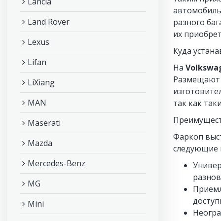
Lancia
автомобил
Land Rover
разного баг
их приобрет
Lexus
Куда устана
Lifan
На
Volkswa
Размещают 
LiXiang
изготовител
MAN
так как та
Преимущест
Maserati
Фаркоп выс
Mazda
следующие 
Mercedes-Benz
Универ
разнов
MG
Приемл
доступ
Mini
Неогра