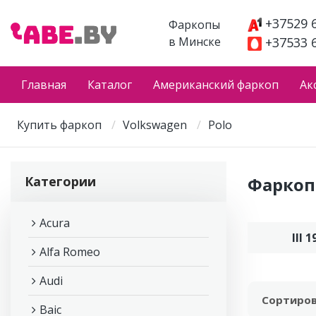
+37529 
Фаркопы
в Минске
+37533 
Главная
Каталог
Американский фаркоп
Ак
Купить фаркоп
Volkswagen
Polo
Категории
Фаркоп 
Acura
III 
Alfa Romeo
Audi
Сортиров
Baic