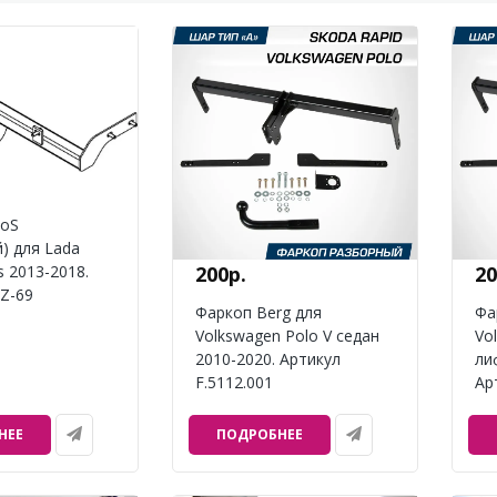
toS
) для Lada
s 2013-2018.
200р.
20
Z-69
Фаркоп Berg для
Фа
Volkswagen Polo V седан
Vo
2010-2020. Артикул
ли
F.5112.001
Ар
НЕЕ
ПОДРОБНЕЕ