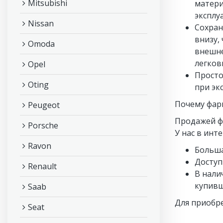
Mitsubishi
матери
эксплу
Nissan
Сохран
внизу,
Omoda
внешне
легков
Opel
Просто
Oting
при эк
Почему фар
Peugeot
Продажей ф
Porsche
У нас в инт
Ravon
Больша
Доступ
Renault
В нали
купивш
Saab
Для приобре
Seat