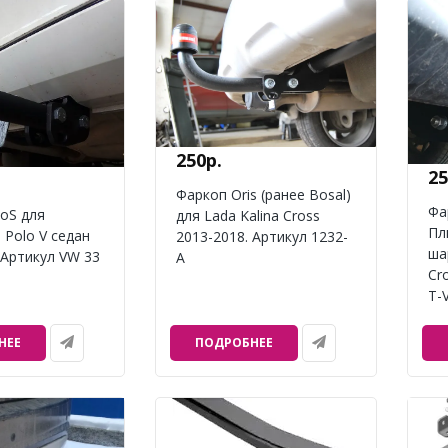
250р.
25
Фаркоп Oris (ранее Bosal)
Фа
oS для
для Lada Kalina Cross
Пл
 Polo V седан
2013-2018. Артикул 1232-
ша
 Артикул VW 33
A
Cr
T-
НЕЕ
ПОДРОБНЕЕ