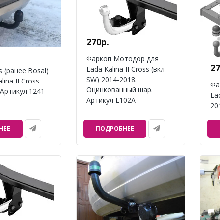
270р.
Фаркоп Мотодор для
27
Lada Kalina II Cross (вкл.
s (ранее Bosal)
SW) 2014-2018.
lina II Cross
Фа
Оцинкованный шар.
 Артикул 1241-
Lad
Артикул L102A
20
НЕЕ
ПОДРОБНЕЕ