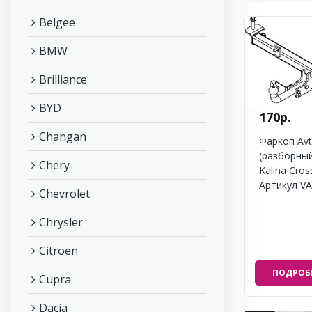
Belgee
BMW
Brilliance
BYD
170р.
Changan
Фаркоп Av
(разборный
Chery
Kalina Cros
Артикул VA
Chevrolet
Chrysler
Citroen
ПОДРОБ
Cupra
Dacia