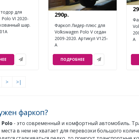
29
тодор для
290р.
 Polo VI 2020-
Фа
кованный шар.
Фаркоп Лидер-плюс для
Vo
101A
Volkswagen Polo V седан
20
2009-2020. Артикул V125-
A
A
НЕЕ
ПОДРОБНЕЕ
>
>|
ужен фаркоп?
 Polo
- это современный и комфортный автомобиль. Тр
 места в нем не хватает для перевозки большого колич
дится сталкиваться редко, то помогут транспортные к