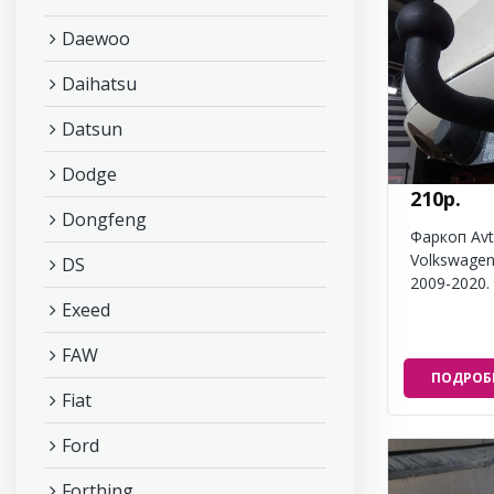
Daewoo
Daihatsu
Datsun
Dodge
210р.
Dongfeng
Фаркоп Avt
Volkswagen
DS
2009-2020.
Exeed
FAW
ПОДРОБ
Fiat
Ford
Forthing