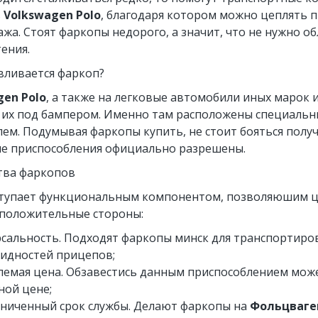
ь
Volkswagen Polo
, благодаря котором можно цеплять п
ажа. Стоят фаркопы недорого, а значит, что не нужно
ения.
вливается фаркоп?
gen Polo
, а также на легковые автомобили иных марок 
их под бампером. Именно там расположены специальны
ем. Подумывая фаркопы купить, не стоит бояться пол
кие приспособления официально разрешены.
ва фаркопов
тупает функциональным компонентом, позволяюшим це
положительные стороны:
сальность. Подходят фаркопы минск для транспортиро
идностей прицепов;
емая цена. Обзавестись данным приспособлением мож
ной цене;
ниченный срок службы. Делают фаркопы на
Фольцваг