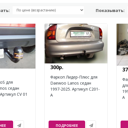
ать:
Показывать:
300р.
37
Фаркоп Лидер-Плюс для
Фа
oS для
Daewoo Lanos седан
дл
nos седан
1997-2025. Артикул C201-
19
 Артикул CV 01
A
A
НЕЕ
ПОДРОБНЕЕ