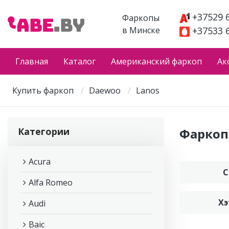
+37529 
Фаркопы
в Минске
+37533 
Главная
Каталог
Американский фаркоп
Ак
Купить фаркоп
Daewoo
Lanos
Категории
Фаркоп
Acura
С
Alfa Romeo
Хэ
Audi
Baic