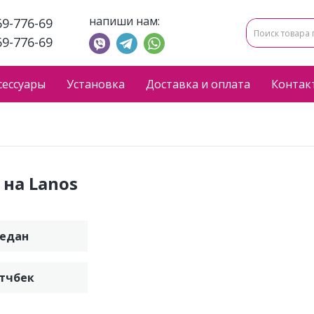
напиши нам:
69-776-69
69-776-69
сессуары
Установка
Доставка и оплата
Контак
 на Lanos
едан
тчбек