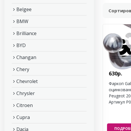
Belgee
Сортиров
BMW
Brilliance
BYD
Changan
Chery
630р.
Chevrolet
Фаркоп Gal
оцинкован
Chrysler
Peugeot 20
Артикул P
Citroen
Cupra
Dacia
ПОДРОБ