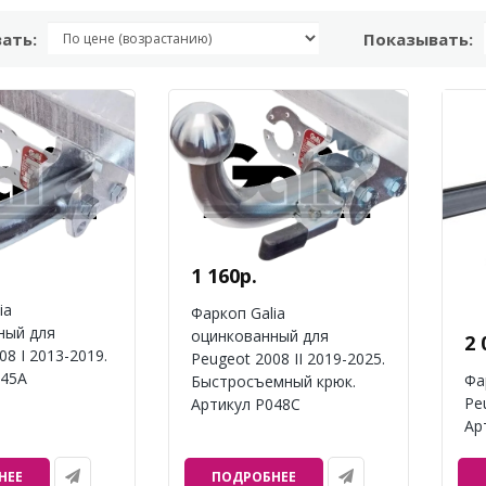
ать:
Показывать:
1 160р.
ia
Фаркоп Galia
ный для
оцинкованный для
2 
08 I 2013-2019.
Peugeot 2008 II 2019-2025.
045A
Фа
Быстросъемный крюк.
Pe
Артикул P048C
Ар
НЕЕ
ПОДРОБНЕЕ