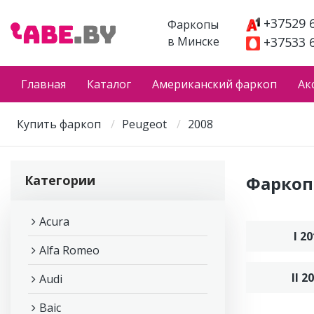
+37529 
Фаркопы
в Минске
+37533 
Главная
Каталог
Американский фаркоп
Ак
Купить фаркоп
Peugeot
2008
Категории
Фаркоп 
Acura
I 2
Alfa Romeo
II 2
Audi
Baic