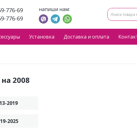
напиши нам:
69-776-69
69-776-69
сессуары
Установка
Доставка и оплата
Контак
на 2008
013-2019
019-2025