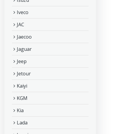
Isuzu
Iveco
JAC
Jaecoo
Jaguar
Jeep
Jetour
Kaiyi
KGM
Kia
Lada